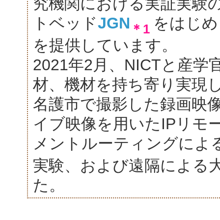
究機関における実証実験
トベッド
JGN
をはじめ
＊1
を提供しています。
2021年2月、NICTと産
材、機材を持ち寄り実現
名護市で撮影した録画映
イブ映像を用いたIPリモ
メントルーティングによ
実験、および遠隔による
た。